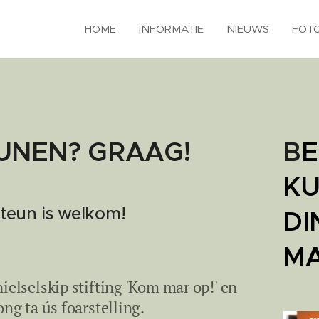
HOME
INFORMATIE
NIEUWS
FOTO
EUNEN? GRAAG!
B
E
KU
steun is welkom!
DI
M
ielselskip stifting 'Kom mar op!' en
ong ta ús foarstelling.