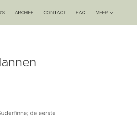
'S
ARCHIEF
CONTACT
FAQ
MEER
lannen
Suderfinne; de eerste