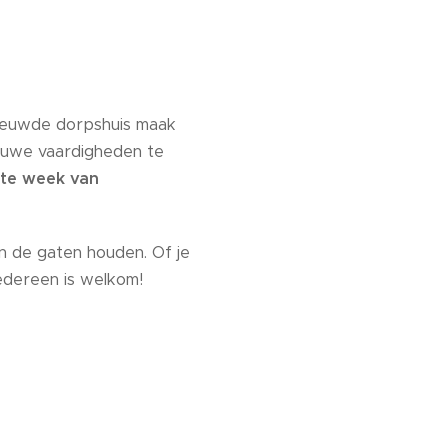
nieuwde dorpshuis maak
ieuwe vaardigheden te
ste week van
n de gaten houden. Of je
edereen is welkom!