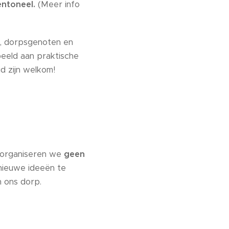
entoneel.
(Meer info
s, dorpsgenoten en
beeld aan praktische
d zijn welkom!
7 organiseren we
geen
 nieuwe ideeën te
n ons dorp.