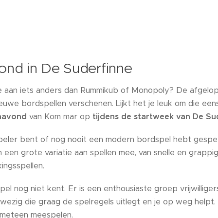
ond in De Suderfinne
oe aan iets anders dan Rummikub of Monopoly? De afgelope
euwe bordspellen verschenen. Lijkt het je leuk om die ee
enavond
van Kom mar op
tijdens de startweek van De Su
speler bent of nog nooit een modern bordspel hebt gespee
 een grote variatie aan spellen mee, van snelle en grappi
ingsspellen.
el nog niet kent. Er is een enthousiaste groep vrijwilliger
ezig die graag de spelregels uitlegt en je op weg helpt.
 meteen meespelen.