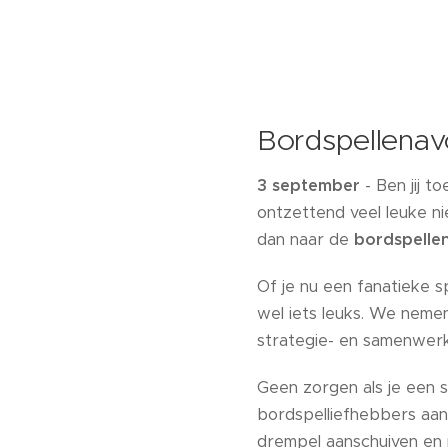
Bordspellenav
3 september
- Ben jij t
ontzettend veel leuke ni
dan naar de
bordspell
Of je nu een fanatieke 
wel iets leuks. We nemen
strategie- en samenwerk
Geen zorgen als je een sp
bordspelliefhebbers aanw
drempel aanschuiven en