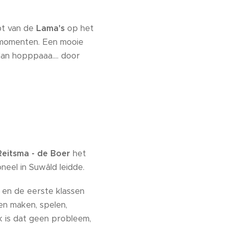
pt van de
Lama's
op het
 momenten. Een mooie
an hopppaaa.... door
Reitsma - de Boer
het
neel in Suwâld leidde.
 en de eerste klassen
en maken, spelen,
k is dat geen probleem,