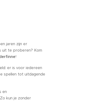
n jaren zijn er
ns uit te proberen? Kom
derfinne
!
ld: er is voor iedereen
ge spellen tot uitdagende
s en
 Zo kun je zonder