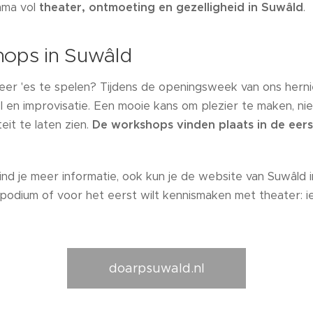
mma vol
theater, ontmoeting en gezelligheid in Suwâld
.
ops in Suwâld
er 'es te spelen? Tijdens de openingsweek van ons her
el en improvisatie. Een mooie kans om plezier te maken, n
eit te laten zien.
De workshops vinden plaats in de eer
nd je meer informatie, ook kun je de website van Suwâld i
 podium of voor het eerst wilt kennismaken met theater: i
doarpsuwald.nl