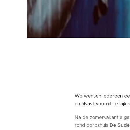
We wensen iedereen een 
en alvast vooruit te kij
Na de zomervakantie g
rond dorpshuis
De Sude