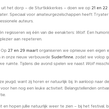
 uit het dorp – de Sturtkikkerkes – doen we op
21 en 22
yater. Speciaal voor amateurgezelschappen heeft Tryater
fessionele auteurs.
én regisseren wij één van die eenakters:
Wolf
. Een humori
lezier aan repeteren.
j. Op
27 en 29 maart
organiseren we opnieuw een eigen e
n in onze nieuw verbouwde
Suderfinne
, zodat we volop 
we ruimte. Tijdens die avond spelen we naast
Wolf
missch
e jeugd, want zij horen er natuurlijk bij. In aanloop naar
voor hen nog een leuke activiteit. Belangstellenden ontv
tie.
t en hopen jullie natuurlijk weer te zien – bij het festival, 