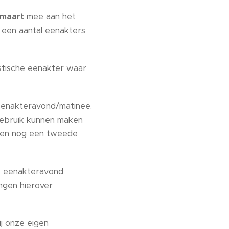
 maart
mee aan het
 een aantal eenakters
stische eenakter waar
enakteravond/matinee.
gebruik kunnen maken
ien nog een tweede
 de eenakteravond
angen hierover
bij onze eigen