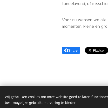
toneelavond, of misschien
Voor nu wensen we alle 
momenten, kleine en grot
Share
Wij gebruiken cookies om onze website goed te laten functioner
KOM MAR OP!
best mogelijke gebruikerservaring te bieden.
Alle rechten voorbehouden 2019